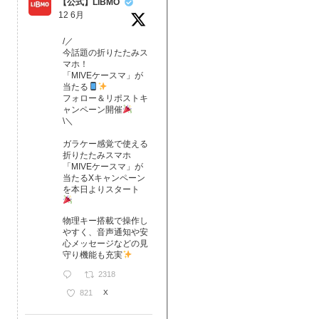
【公式】LIBMO
12 6月
/／
今話題の折りたたみス
マホ！
「MIVEケースマ」が
当たる
フォロー＆リポストキ
ャンペーン開催
\＼
ガラケー感覚で使える
折りたたみスマホ
「MIVEケースマ」が
当たるXキャンペーン
を本日よりスタート
物理キー搭載で操作し
やすく、音声通知や安
心メッセージなどの見
守り機能も充実
2318
821
X