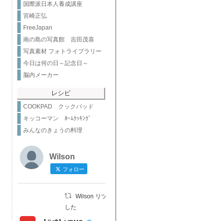
国際派日本人養成講座
宮崎正弘
FreeJapan
南の島の写真館 吉田茂喜
写真素材 フォトライブラリー
今日は何の日～記念日～
脳内メーカー
レシビ
COOKPAD クックパッド
キッコーマン ﾎｰﾑｸｯｷﾝｸﾞ
みんなのきょうの料理
Wilson
フォロー
Wilson リツイートされま
した