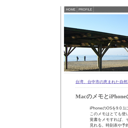
HOME
PROFILE
台湾、台中市の恵まれた自然
MacのメモとiPho
iPhoneのOSを9
このメモはとても使
覚書をメモすれば、そ
見れる。時刻表や予