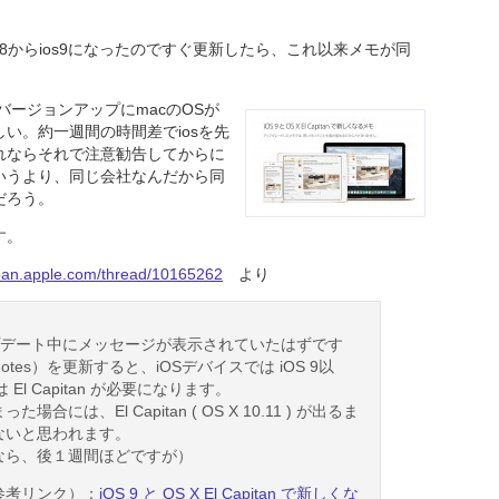
がios8からios9になったのですぐ更新したら、これ以来メモが同
のバージョンアップにmacのOSが
い。約一週間の時間差でiosを先
れならそれで注意勧告してからに
いうより、同じ会社なんだから同
だろう。
す。
apan.apple.com/thread/10165262
より
ップデート中にメッセージが表示されていたはずです
tes）を更新すると、iOSデバイスでは iOS 9以
 El Capitan が必要になります。
場合には、El Capitan ( OS X 10.11 ) が出るま
ないと思われます。
なら、後１週間ほどですが）
参考リンク）：
iOS 9 と OS X El Capitan で新しくな