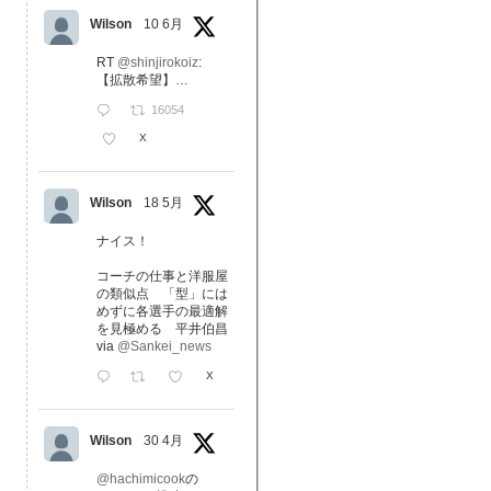
Wilson
10 6月
RT
@shinjirokoiz
:
【拡散希望】…
16054
X
Wilson
18 5月
ナイス！
コーチの仕事と洋服屋
の類似点 「型」には
めずに各選手の最適解
を見極める 平井伯昌
via
@Sankei_news
X
Wilson
30 4月
@hachimicook
の