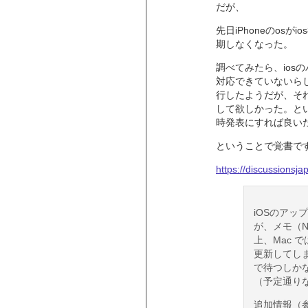
だが、
先日iPhoneのos
期しなくなった。
調べてみたら、ios
対応できていないらし
行したようだが、そ
して欲しかった。と
時発表にすれば良い
ということで覚書で
https://discussionsj
iOSのア
が、メモ（No
上、Mac では
更新してしまった
で待つしか
（予定通り
追加情報（