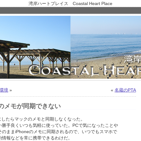
湾岸ハートプレイス Coastal Heart Place
環境
»
«
名蔵のPTA
neのメモが同期できない
.0.1にしたらマックのメモと同期しなくなった。
い勝手良くいつも気軽に使っていた。PCで気になったことや
のままiPhoneのメモに同期されるので、いつでもスマホで
約情報などを常に携帯できるわけだ。