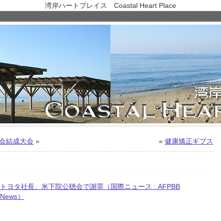
湾岸ハートプレイス Coastal Heart Place
会結成大会
»
«
健康矯正ギブス
トヨタ社長、米下院公聴会で謝罪（国際ニュース : AFPBB
News）