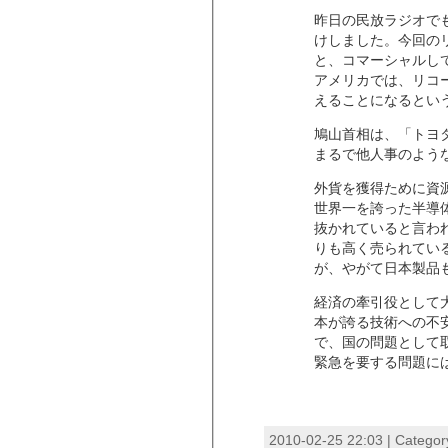
昨日の民放ラジオで
けしました。今回のリ
と、コマーシャルし
アメリカでは、リコ
えることになるとい
鳩山首相は、「トヨ
まるで他人事のよう
外貨を獲得ために資
世界一を誇った半導
抜かれていると言われる
りも高く売られてい
が、やがて日本製品
経済の牽引役として
本が誇る技術への不
で、国の問題として
緊急を要する問題に
2010-02-25 22:03 | Categor