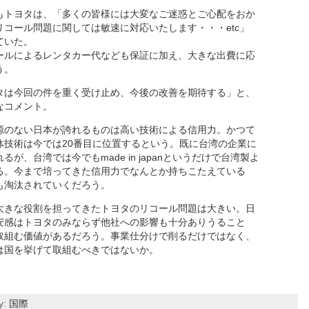
もトヨタは、「多くの皆様には大変なご迷惑とご心配をおか
コール問題に関しては敏速に対応いたします・・・etc」
ていた。
ールによるレンタカー代なども保証に加え、大きな出費に応
う。
タは今回の件を重く受け止め、今後の改善を期待する」と、
なコメント。
源のない日本が誇れるものは高い技術による信用力。かつて
体技術は今では20番目に位置するという。既に台湾の企業に
が、台湾では今でもmade in japanというだけで台湾製よ
る。今まで培ってきた信用力でなんとか持ちこたえている
も淘汰されていくだろう。
大きな役割を担ってきたトヨタのリコール問題は大きい。日
安感はトヨタのみならず他社への影響も十分ありうること
取組む価値があるだろう。事業仕分けで削るだけではなく、
は国を挙げて取組むべきではないか。
y:
国際