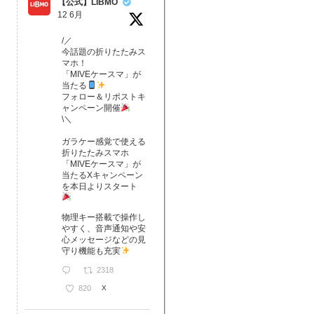
【公式】LIBMO
12 6月
/／
今話題の折りたたみス
マホ！
「MIVEケースマ」が
当たる
フォロー＆リポストキ
ャンペーン開催
\＼
ガラケー感覚で使える
折りたたみスマホ
「MIVEケースマ」が
当たるXキャンペーン
を本日よりスタート
物理キー搭載で操作し
やすく、音声通知や安
心メッセージなどの見
守り機能も充実
2318
820
X