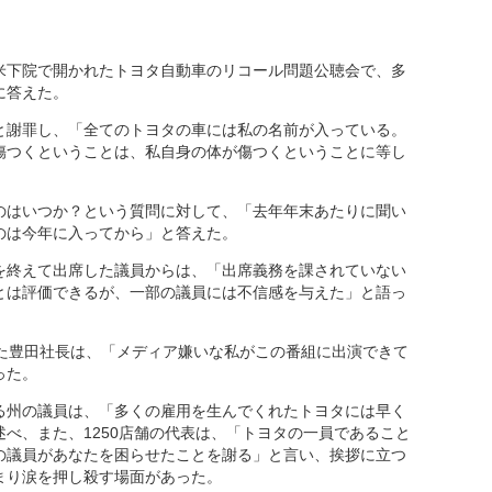
米下院で開かれたトヨタ自動車のリコール問題公聴会で、多
に答えた。
と謝罪し、「全てのトヨタの車には私の名前が入っている。
傷つくということは、私自身の体が傷つくということに等し
のはいつか？という質問に対して、「去年年末あたりに聞い
のは今年に入ってから」と答えた。
を終えて出席した議員からは、「出席義務を課されていない
とは評価できるが、一部の議員には不信感を与えた」と語っ
した豊田社長は、「メディア嫌いな私がこの番組に出演できて
った。
る州の議員は、「多くの雇用を生んでくれたトヨタには早く
べ、また、1250店舗の代表は、「トヨタの一員であること
の議員があなたを困らせたことを謝る」と言い、挨拶に立つ
まり涙を押し殺す場面があった。