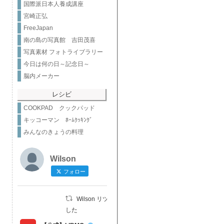
国際派日本人養成講座
宮崎正弘
FreeJapan
南の島の写真館 吉田茂喜
写真素材 フォトライブラリー
今日は何の日～記念日～
脳内メーカー
レシビ
COOKPAD クックパッド
キッコーマン ﾎｰﾑｸｯｷﾝｸﾞ
みんなのきょうの料理
Wilson
フォロー
Wilson リツイートされま
した