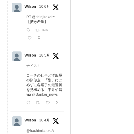
Wilson
10 6月
RT
@shinjirokoiz
:
【拡散希望】…
16072
X
Wilson
18 5月
ナイス！
コーチの仕事と洋服屋
の類似点 「型」には
めずに各選手の最適解
を見極める 平井伯昌
via
@Sankei_news
X
Wilson
30 4月
@hachimicook
の