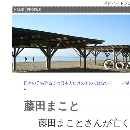
湾岸ハートプレイス
HOME
PROFILE
日本の子供手当ては日本人だけのものではない
«
獄
»
藤田まこと
藤田まことさんが亡