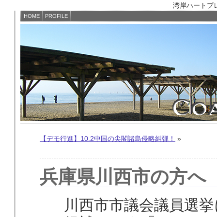
湾岸ハートプレイス
HOME
PROFILE
【デモ行進】10.2中国の尖閣諸島侵略糾弾！
»
兵庫県川西市の方へ
川西市市議会議員選挙