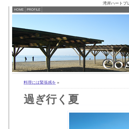
湾岸ハートプレイス
HOME
PROFILE
料理には緊張感を
»
過ぎ行く夏