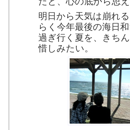
たと、心の底から思
明日から天気は崩れ
らく今年最後の海日和
過ぎ行く夏を、きち
惜しみたい。