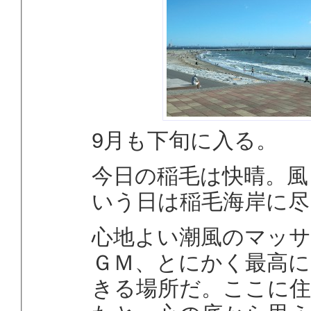
9月も下旬に入る。
今日の稲毛は快晴。風
いう日は稲毛海岸に尽
心地よい潮風のマッサ
ＧＭ、とにかく最高
きる場所だ。ここに