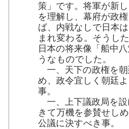
策」です。将軍が新し
を理解し、幕府が政権
ば、内戦なしで日本は
まれ変わる。そうし
日本の将来像「船中八
うなものでした。
一、天下の政権を朝
め、政令宜しく朝廷よ
事。
一、上下議政局を設
きて万機を参賛せしめ
公議に決すべき事。