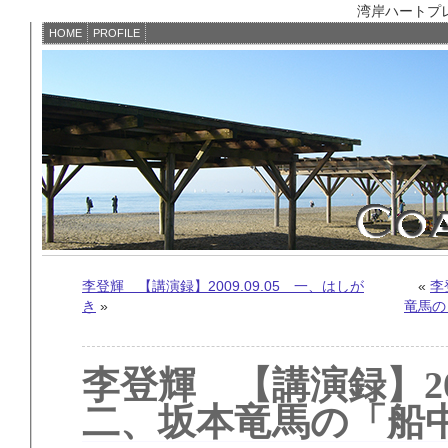
湾岸ハートプレイス
HOME
PROFILE
李登輝 【講演録】2009.09.05 一、はしが
«
李
き
»
竜馬の
李登輝 【講演録】200
二、坂本竜馬の「船