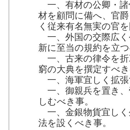
一、有材の公卿・諸
材を顧問に備へ、官爵
く従来有名無実の官を
一、外国の交際広く
新に至当の規約を立つ
一、古来の律令を折
窮の大典を撰定すべき
一、海軍宜しく拡張
一、御親兵を置き、
しむべき事。
一、金銀物貨宜しく
法を設くべき事。