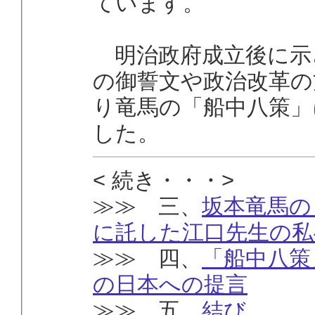
ています。
明治政府成立後に示
の御誓文や政治改革の
り竜馬の「船中八策」
した。
< 続き・・・>
≫≫ 三、
坂本竜馬の
に託した江口先生の私
≫≫ 四、
「船中八策
の日本への提言
≫≫ 五、
結び