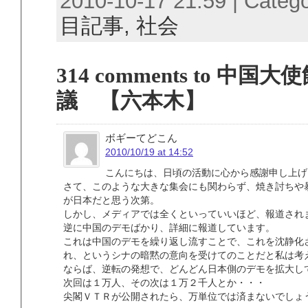
2010-10-17 21:59 | Categ
目記事,
社会
314 comments to 
議 【六本木】
ボギーてどこん
2010/10/19 at 14:52
こんにちは、日頃の活動に心から感謝申し上げ
さて、このような大きな集会にも関わらず、焼き討ちや
が日本だと思う次第。
しかし、メディアでは全くといっていいほど、報道され
逆に中国のデモばかり、詳細に報道しています。
これは中国のデモを繰り返し流すことで、これを沈静化
れ、というシナの暗黙の意向を受けてのことだと私は考
ならば、逆転の発想で、どんどん日本側のデモを拡大し
次回は１万人、その次は１万２千人とか・・・
尖閣ＶＴＲが公開されたら、万単位では済まないでしょ