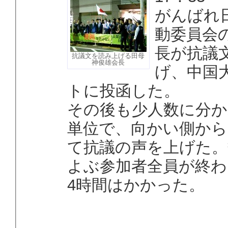
がんばれ
動委員会
長が抗議
抗議文を読み上げる田母
神俊雄会長
げ、中国
トに投函した。
その後も少人数に分
単位で、向かい側から
て抗議の声を上げた。
よぶ参加者全員が終
4時間はかかった。