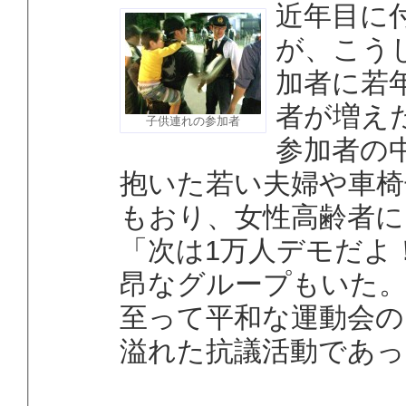
近年目に
が、こう
加者に若
者が増え
子供連れの参加者
参加者の
抱いた若い夫婦や車椅
もおり、女性高齢者に
「次は1万人デモだよ
昂なグループもいた
至って平和な運動会の
溢れた抗議活動であっ