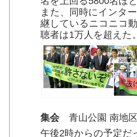
名を上回る5800名ほ
また、同時にインタ
継しているニコニコ
聴者は1万人を超えた
集会
青山公園 南地
午後2時からの予定だ