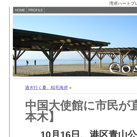
湾岸ハートプレイス
HOME
PROFILE
過ぎ行く夏、稲毛海岸
»
中国大使館に市民が
本木】
10月16日、港区青山