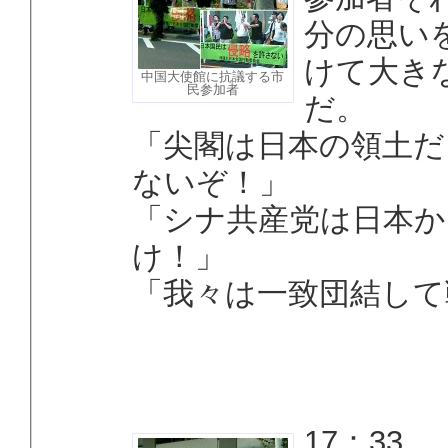
分の思い
けて大き
中国大使館に抗議する市
民参加者
だ。
「尖閣は日本の領土だ
ないぞ！」
「シナ共産党は日本か
け！」
「我々は一致団結して
17：33