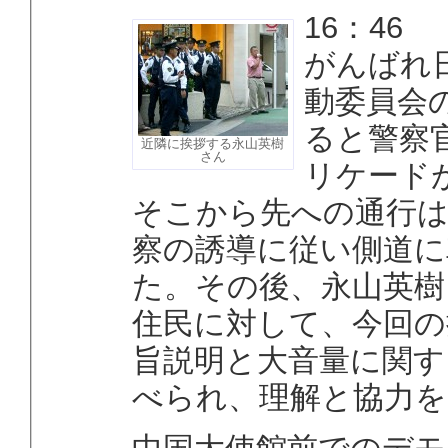
16：46
がんばれ
動委員会
ると警察
近隣に挨拶する永山英樹
さん
リケード
そこから先への通行は
察の誘導に従い側道に
た。その後、永山英樹
住民に対して、今回の
旨説明と大音量に関す
べられ、理解と協力を