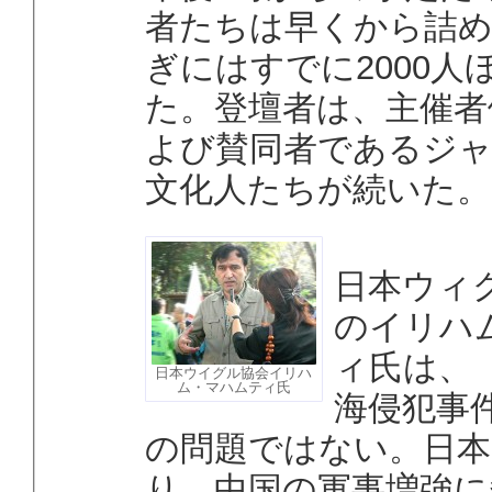
者たちは早くから詰め
ぎにはすでに2000人
た。登壇者は、主催者
よび賛同者であるジ
文化人たちが続いた。
日本ウィ
のイリハ
ィ氏は、
日本ウイグル協会イリハ
ム・マハムティ氏
海侵犯事
の問題ではない。日本
り、中国の軍事増強に